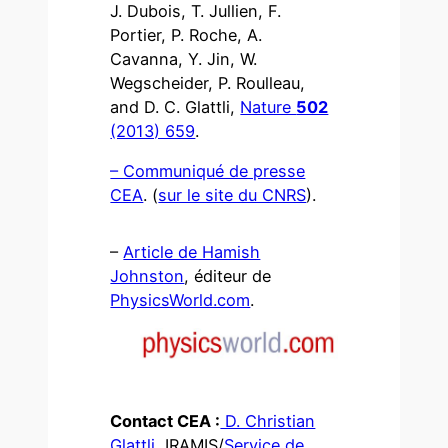
J. Dubois, T. Jullien, F.
Portier, P. Roche, A.
Cavanna, Y. Jin, W.
Wegscheider, P. Roulleau,
and D. C. Glattli,
Nature
502
(2013) 659
.
– Communiqué de presse
CEA
. (
sur le site du CNRS
).
–
Article de Hamish
Johnston
, éditeur de
PhysicsWorld.com
.
Contact CEA :
D. Christian
Glattli
, IRAMIS/
Service de