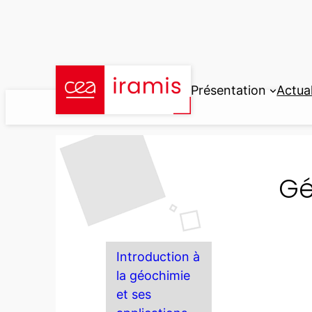
Aller
au
contenu
Présentation
Actual
Gé
Introduction à
la géochimie
et ses