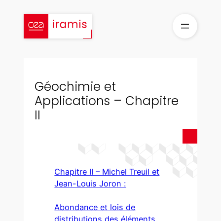
Aller
au
contenu
Géochimie et
Applications – Chapitre
II
Chapitre II – Michel Treuil et
Jean-Louis Joron :
Abondance et lois de
distributions des éléments