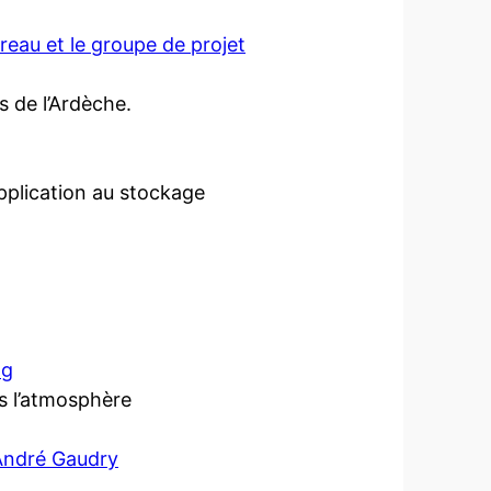
reau et le groupe de projet
s de l’Ardèche.
pplication au stockage
ng
s l’atmosphère
 André Gaudry