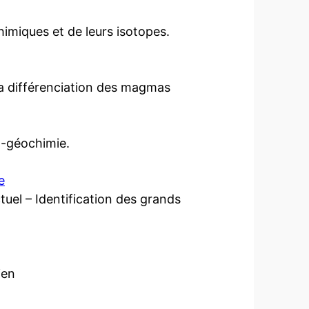
himiques et de leurs isotopes.
a différenciation des magmas
io-géochimie.
e
uel – Identification des grands
ien