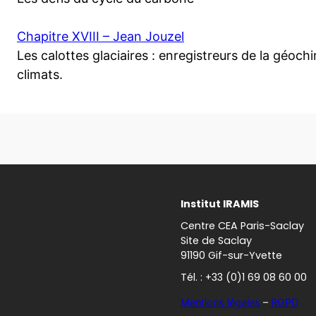
Chapitre XVIII – Jean Jouzel
Les calottes glaciaires : enregistreurs de la géoch
climats.
Institut IRAMIS
Centre CEA Paris-Saclay
Site de Saclay
91190 Gif-sur-Yvette
Tél. : +33 (0)1 69 08 60 00
Mentions légales
–
RGPD