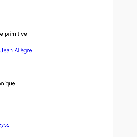
e primitive
 Jean Allègre
anique
eyss