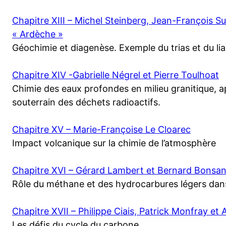
Chapitre XIII – Michel Steinberg, Jean-François Su
« Ardèche »
Géochimie et diagenèse. Exemple du trias et du lia
Chapitre XIV -Gabrielle Négrel et Pierre Toulhoat
Chimie des eaux profondes en milieu granitique, a
souterrain des déchets radioactifs.
Chapitre XV – Marie-Françoise Le Cloarec
Impact volcanique sur la chimie de l’atmosphère
Chapitre XVI – Gérard Lambert et Bernard Bonsa
Rôle du méthane et des hydrocarbures légers dan
Chapitre XVII – Philippe Ciais, Patrick Monfray et
Les défis du cycle du carbone