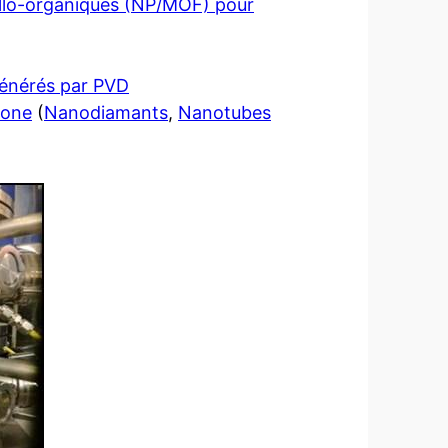
allo-organiques (NP/MOF) pour
générés par PVD
bone
(
Nanodiamants
,
Nanotubes