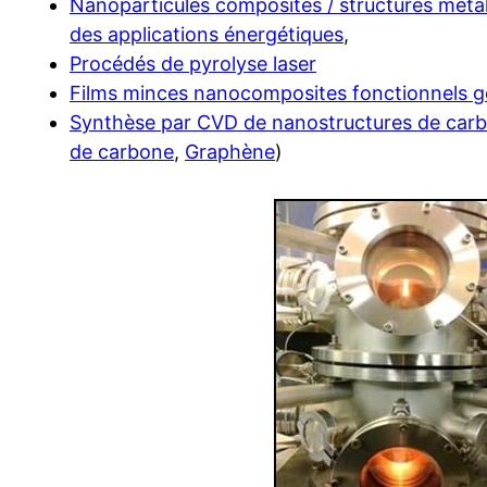
Nanoparticules composites / structures mét
des applications énergétiques
,
Procédés de pyrolyse laser
Films minces nanocomposites fonctionnels 
Synthèse par CVD de nanostructures de car
de carbone
,
Graphène
)