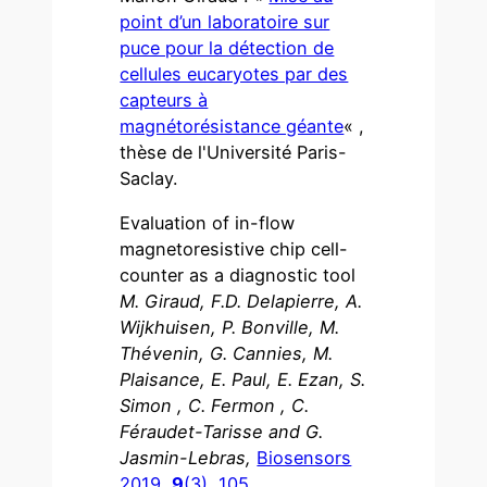
point d’un laboratoire sur
puce pour la détection de
cellules eucaryotes par des
capteurs à
magnétorésistance géante
« ,
thèse de l'Université Paris-
Saclay.
Evaluation of in-flow
magnetoresistive chip cell-
counter as a diagnostic tool
M. Giraud, F.D. Delapierre, A.
Wijkhuisen, P. Bonville, M.
Thévenin, G. Cannies, M.
Plaisance, E. Paul, E. Ezan, S.
Simon , C. Fermon , C.
Féraudet-Tarisse and G.
Jasmin-Lebras,
Biosensors
2019,
9
(3), 105.