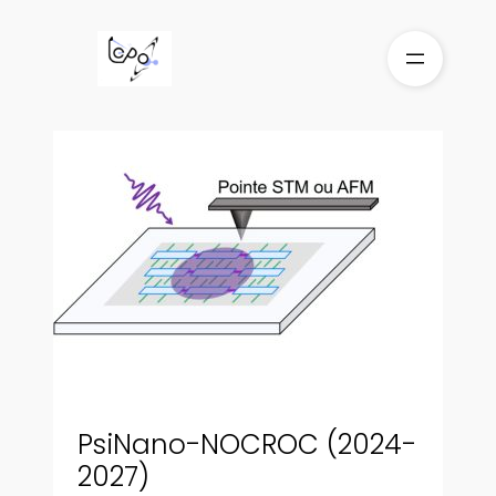
Aller
au
contenu
PsiNano-NOCROC (2024-
2027)