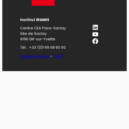
Institut IRAMIS
LinkedIn
Centre CEA Paris-Saclay
YouTube
Site de Saclay
Facebook
91191 Gif-sur-Yvette
Tél. : +33 (0)1 69 08 60 00
Mentions légales
–
RGPD