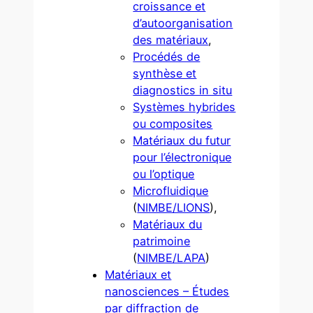
croissance et
d’autoorganisation
des matériaux
,
Procédés de
synthèse et
diagnostics in situ
Systèmes hybrides
ou composites
Matériaux du futur
pour l’électronique
ou l’optique
Microfluidique
(
NIMBE/LIONS
),
Matériaux du
patrimoine
(
NIMBE/LAPA
)
Matériaux et
nanosciences – Études
par diffraction de