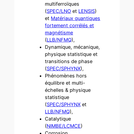
multiferroïques
(
SPEC/LNO
et
LENSIS
)
et
Matériaux quantiques
fortement corrélés et
magnétisme
(
LLB/NFMQ
),
Dynamique, mécanique,
physique statistique et
transitions de phase
(
SPEC/SPHYNX
),
Phénomènes hors
équilibre et multi-
échelles & physique
statistique
(
SPEC/SPHYNX
et
LLB/NFMQ
),
Catalytique
(
NIMBE/LCMCE
)
Corrosion