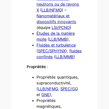
neutrons ou de rayons
X
(
LLB/NFMQ
) –
Nanomatériaux et
dispositifs innovants
(équipe
LSI/PCNO
)
Études de la matière
molle
(
LLB/MMB
),
Fluides et turbulence
(
SPEC/SPHYNX
),
fluides
confinés
(
LLB/MMB
)
Propriétés :
Propriétés quantiques,
supraconductivité,
(
LLB/NFMQ
,
SPEC/GQ
et
GNE
),
Propriétés
magnétiques,