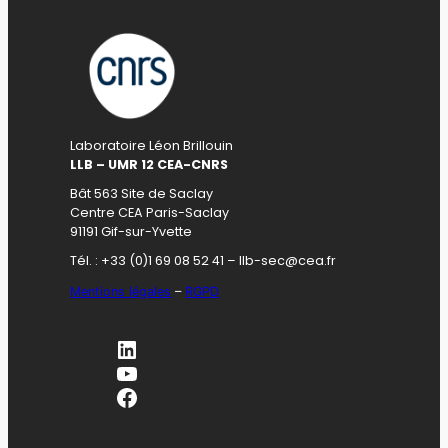
Laboratoire Léon Brillouin
LLB – UMR 12 CEA-CNRS
Bât 563 Site de Saclay
Centre CEA Paris-Saclay
91191 Gif-sur-Yvette
Tél. : +33 (0)1 69 08 52 41 – llb-sec@cea.fr
Mentions légales
–
RGPD
LinkedIn
YouTube
Facebook