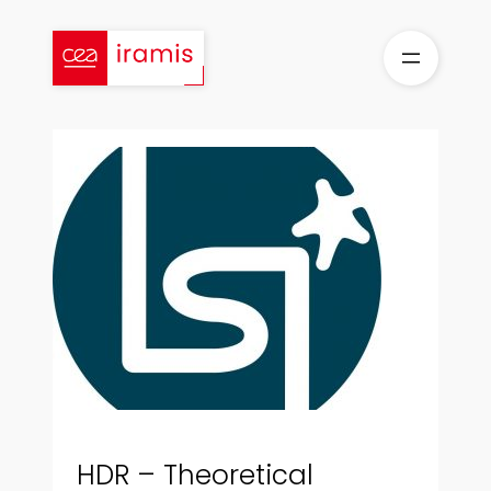
Skip
to
content
HDR – Theoretical