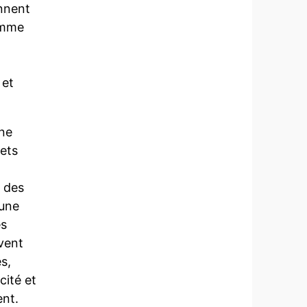
ennent
omme
 et
une
hets
e des
 une
es
vent
s,
cité et
ent.