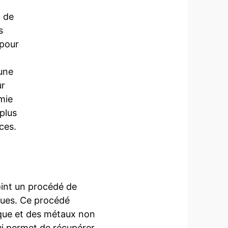
t de
s
 pour
 une
ur
mie
 plus
ces.
oint un procédé de
ques. Ce procédé
nique et des métaux non
ui permet de récupérer