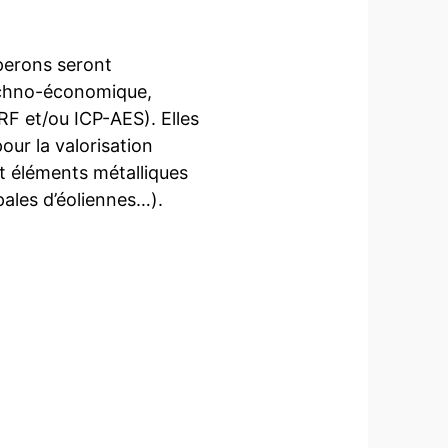
perons seront
echno-économique,
RF et/ou ICP-AES). Elles
our la valorisation
t éléments métalliques
pales d’éoliennes…).