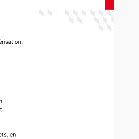
risation,
N
n
t
ts, en