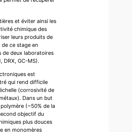
ères et éviter ainsi les
tivité chimique des
iser leurs produits de
f de ce stage en
s de deux laboratoires
, DRX, GC-MS).
ectroniques est
é qui rend difficile
échelle (corrosivité de
s métaux). Dans un but
u polymère (~50% de la
second objectif du
chimiques plus douces
ine en monomères