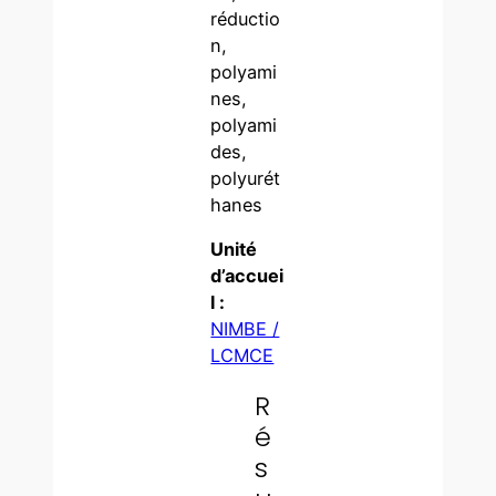
réductio
n,
polyami
nes,
polyami
des,
polyurét
hanes
Unité
d’accuei
l :
NIMBE /
LCMCE
R
é
s