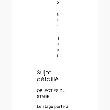
p
l
a
s
t
i
q
u
e
s
.
Sujet
détaillé
OBJECTIFS DU
STAGE
Le stage portera