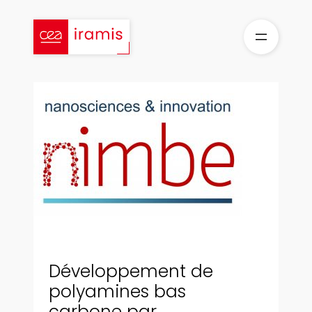
Aller
au
contenu
Développement de
polyamines bas
carbone par