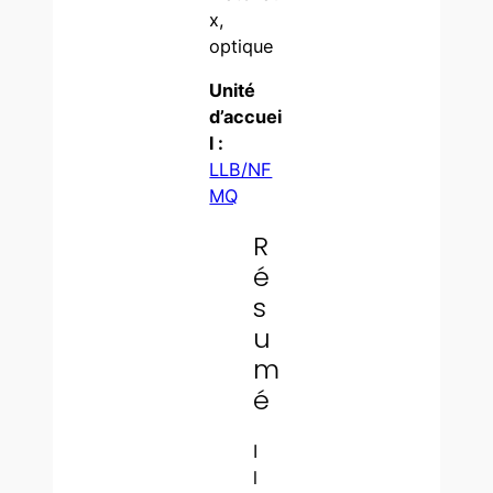
x,
optique
Unité
d’accuei
l :
LLB/NF
MQ
R
é
s
u
m
é
I
l