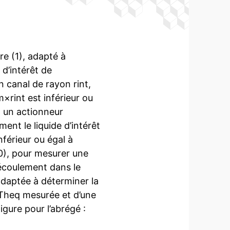
e (1), adapté à
 d’intérêt de
 canal de rayon rint,
m×rint est inférieur ou
 un actionneur
ent le liquide d’intérêt
férieur ou égal à
30), pour mesurer une
 écoulement dans le
adaptée à déterminer la
 Theq mesurée et d’une
igure pour l’abrégé :