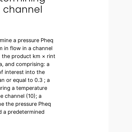
in channel
rmine a pressure Pheq
km in flow in a channel
t the product km × rint
Pa, and comprising: a
f interest into the
n or equal to 0.3 ; a
uring a temperature
he channel (10); a
ne the pressure Pheq
d a predetermined