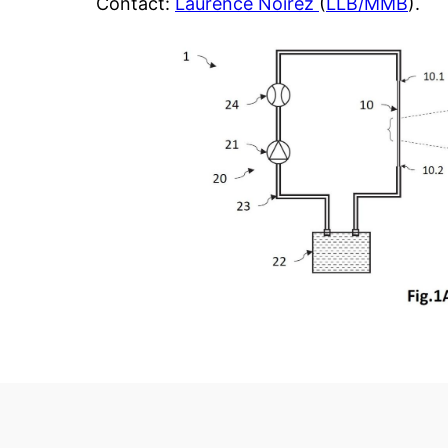
Contact:
Laurence Noirez
(
LLB/MMB
).