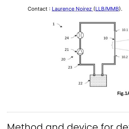
Contact :
Laurence Noirez
(
LLB/MMB
).
Method and device for de