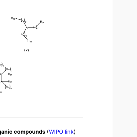
organic compounds
(
WIPO link
)