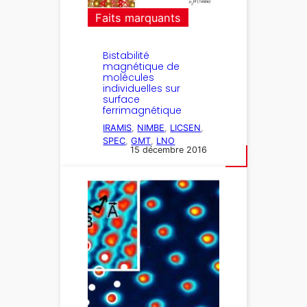
Faits marquants
Bistabilité
magnétique de
molécules
individuelles sur
surface
ferrimagnétique
IRAMIS
, 
NIMBE
, 
LICSEN
, 
SPEC
, 
GMT
, 
LNO
15 décembre 2016