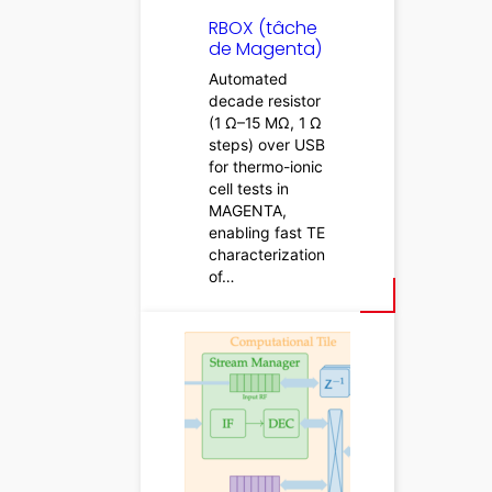
RBOX (tâche
de Magenta)
Automated
decade resistor
(1 Ω–15 MΩ, 1 Ω
steps) over USB
for thermo-ionic
cell tests in
MAGENTA,
enabling fast TE
characterization
of…