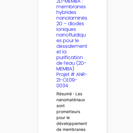
2D-MEMBA :
membranes
hybrides
nanolaminés
2D – diodes
ioniques
nanofluidiqu
es pour le
dessalement
et la
purification
de l’eau (2D-
MEMBA)
Projet # ANR-
21-CE09-
0034
Résumé : Les
nanomatériaux
sont
prometteurs
pour le
développement
de membranes