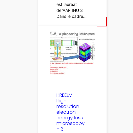
est lauréat
del’AAP IHU 3
Dans le cadre…
HREELM –
High
resolution
electron
energy loss
microscopy
– 3