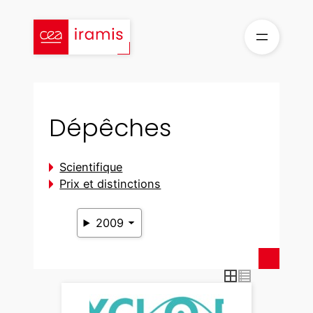
Aller
au
contenu
Dépêches
Scientifique
Prix et distinctions
2009