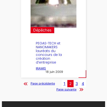
Dépêches
PEGAS-TECH et
NANOMAKERS
lauréats du
concours de la
création
d’entreprise
IRAMIS
18 juin 2009
1
2
3
4
Page précédente
Page suivante