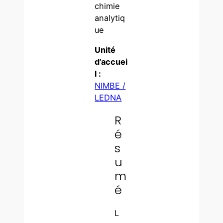
chimie
analytiq
ue
Unité
d’accuei
l :
NIMBE /
LEDNA
R
é
s
u
m
é
L