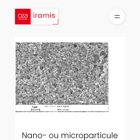
Aller
au
contenu
Nano- ou microparticule