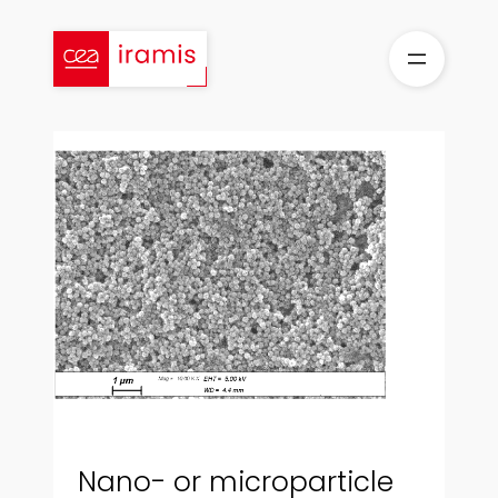
Skip
to
content
Nano- or microparticle