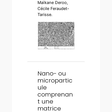
Maïkane Deroo,
Cécile Feraudet-
Tarisse.
Nano- ou
micropartic
ule
comprenan
t une
matrice