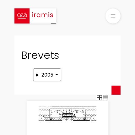
Aller
au
contenu
Brevets
2005