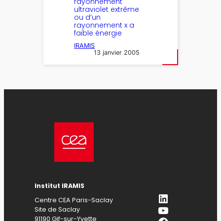
rayonnement
ultraviolet extrême
ou d’un
rayonnement x a
faible énergie
IRAMIS
13 janvier 2005
Institut IRAMIS
LinkedIn
Centre CEA Paris-Saclay
YouTube
Site de Saclay
91190 Gif-sur-Yvette