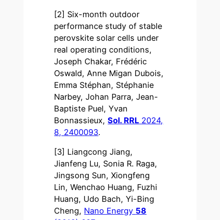
[2] Six-month outdoor
performance study of stable
perovskite solar cells under
real operating conditions,
Joseph Chakar, Frédéric
Oswald, Anne Migan Dubois,
Emma Stéphan, Stéphanie
Narbey, Johan Parra, Jean-
Baptiste Puel, Yvan
Bonnassieux,
Sol. RRL
2024,
8, 2400093
.
[3] Liangcong Jiang,
Jianfeng Lu, Sonia R. Raga,
Jingsong Sun, Xiongfeng
Lin, Wenchao Huang, Fuzhi
Huang, Udo Bach, Yi-Bing
Cheng,
Nano Energy
58