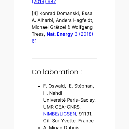
(2019) 687
[4] Konrad Domanski, Essa
A. Alharbi, Anders Hagfeldt,
Michael Grätzel & Wolfgang
Tress,
Nat. Energy
3 (2018)
61
Collaboration :
F. Oswald,
E. Stéphan,
H. Nahdi
Université Paris-Saclay,
UMR CEA-CNRS,
NIMBE/LICSEN
, 91191,
Gif-Sur-Yvette, France
A. Migan Dubois