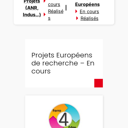
Projets
cours
Européens
(ANR,
|
Réalisé
En cours
Indus…)
s
Réalisés
Projets Européens
de recherche – En
cours