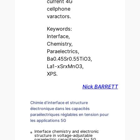
current 4G
cellphone
varactors.
Keywords:
Interface,
Chemistry,
Paraelectrics,
Ba0.45Sr0.55TiO3,
La1-xSrxMnO3,
XPS.
Nick BARRETT
Chimie d’interface et structure
électronique dans les capacités
paraélectriques réglables en tension pour
les applications 5G
Interface chemistry and electronic
structure in voltage-adjustable
paraelectric capacitances for 5G