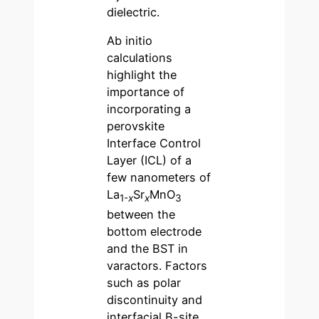
dielectric.
Ab initio
calculations
highlight the
importance of
incorporating a
perovskite
Interface Control
Layer (ICL) of a
few nanometers of
La
Sr
MnO
1-
x
x
3
between the
bottom electrode
and the BST in
varactors. Factors
such as polar
discontinuity and
interfacial B-site