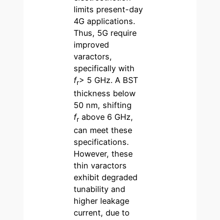
limits present-day
4G applications.
Thus, 5G require
improved
varactors,
specifically with
f
> 5 GHz. A BST
r
thickness below
50 nm, shifting
f
above 6 GHz,
r
can meet these
specifications.
However, these
thin varactors
exhibit degraded
tunability and
higher leakage
current, due to