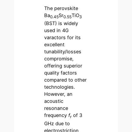
The perovskite
Ba
Sr
TiO
0.45
0.55
3
(BST) is widely
used in 4G
varactors for its
excellent
tunability/losses
compromise,
offering superior
quality factors
compared to other
technologies.
However, an
acoustic
resonance
frequency
f
of 3
r
GHz due to
electrostriction