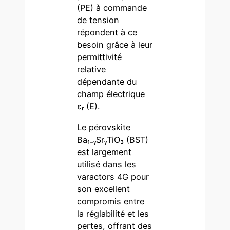
(PE) à commande
de tension
répondent à ce
besoin grâce à leur
permittivité
relative
dépendante du
champ électrique
εᵣ (E).
Le pérovskite
Ba₁₋ᵧSrᵧTiO₃ (BST)
est largement
utilisé dans les
varactors 4G pour
son excellent
compromis entre
la réglabilité et les
pertes, offrant des