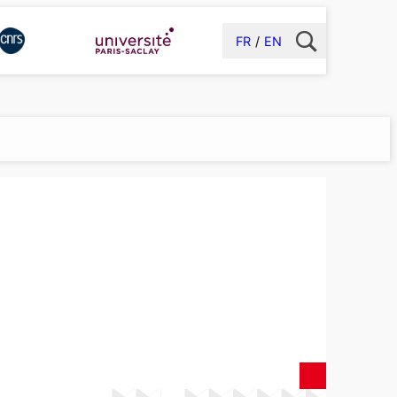
FR
EN