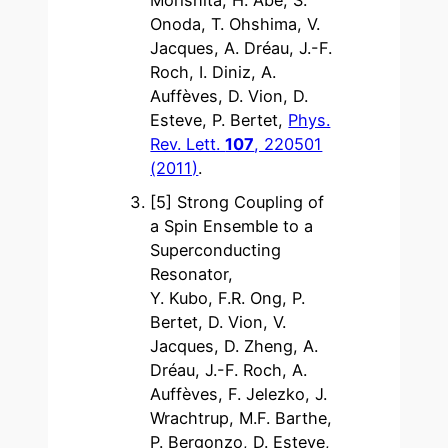
Morishita, H. Abe, S.
Onoda, T. Ohshima, V.
Jacques, A. Dréau, J.-F.
Roch, I. Diniz, A.
Auffèves, D. Vion, D.
Esteve, P. Bertet,
Phys.
Rev. Lett.
107
, 220501
(2011)
.
[5] Strong Coupling of
a Spin Ensemble to a
Superconducting
Resonator,
Y. Kubo, F.R. Ong, P.
Bertet, D. Vion, V.
Jacques, D. Zheng, A.
Dréau, J.-F. Roch, A.
Auffèves, F. Jelezko, J.
Wrachtrup, M.F. Barthe,
P. Bergonzo, D. Esteve,