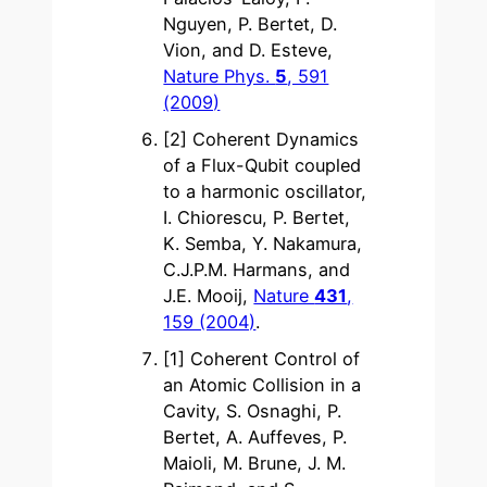
Nguyen, P. Bertet, D.
Vion, and D. Esteve,
Nature Phys.
5
, 591
(2009)
[2] Coherent Dynamics
of a Flux-Qubit coupled
to a harmonic oscillator,
I. Chiorescu, P. Bertet,
K. Semba, Y. Nakamura,
C.J.P.M. Harmans, and
J.E. Mooij,
Nature
431
,
159 (2004)
.
[1] Coherent Control of
an Atomic Collision in a
Cavity, S. Osnaghi, P.
Bertet, A. Auffeves, P.
Maioli, M. Brune, J. M.