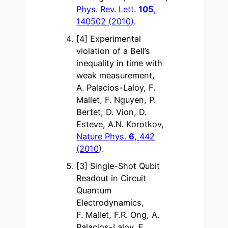
Phys. Rev. Lett.
105
,
140502 (2010)
.
[4] Experimental
violation of a Bell’s
inequality in time with
weak measurement,
A. Palacios-Laloy, F.
Mallet, F. Nguyen, P.
Bertet, D. Vion, D.
Esteve, A.N. Korotkov,
Nature Phys.
6
, 442
(2010
).
[3] Single-Shot Qubit
Readout in Circuit
Quantum
Electrodynamics,
F. Mallet, F.R. Ong, A.
Palacios-Laloy, F.