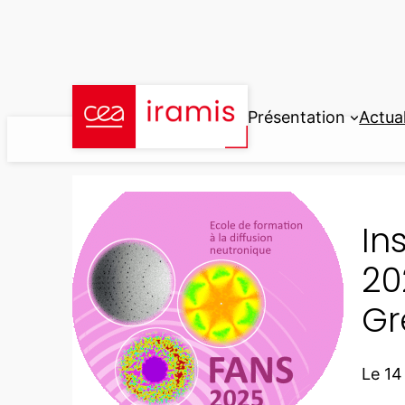
Aller
au
contenu
Présentation
Actual
In
20
Gr
Le 14