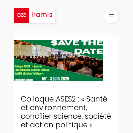
Aller
au
contenu
Colloque ASES2 : « Santé
et environnement,
concilier science, société
et action politique »