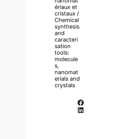
nanomat
ériaux et
cristaux /
Chemical
synthesis
and
caracteri
sation
tools:
molecule
s,
nanomat
erials and
crystals
Facebook
LinkedIn