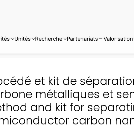
ités
Unités
Recherche
Partenariats – Valorisation
océdé et kit de séparati
rbone métalliques et se
thod and kit for separat
miconductor carbon na