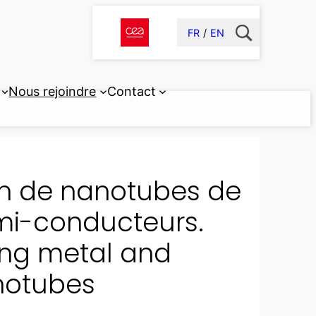
FR
EN
Nous rejoindre
Contact
on de nanotubes de
mi-conducteurs.
ing metal and
notubes