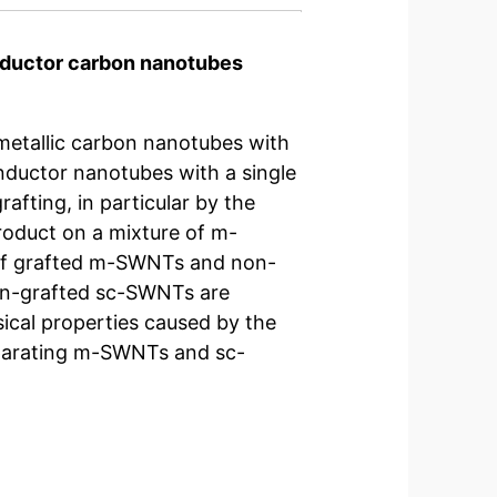
nductor carbon nanotubes
 metallic carbon nanotubes with
ductor nanotubes with a single
afting, in particular by the
product on a mixture of m-
of grafted m-SWNTs and non-
n-grafted sc-SWNTs are
sical properties caused by the
 separating m-SWNTs and sc-