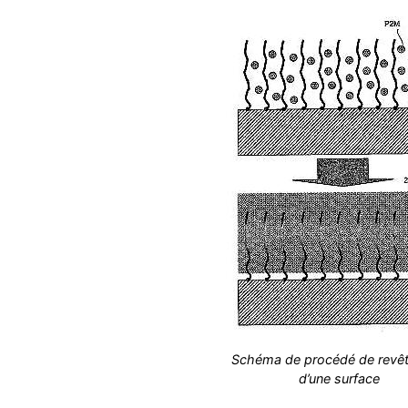
Schéma de procédé de revê
d’une surface