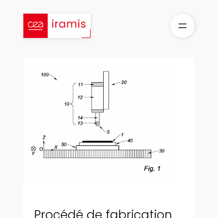
Aller
au
contenu
Procédé de fabrication