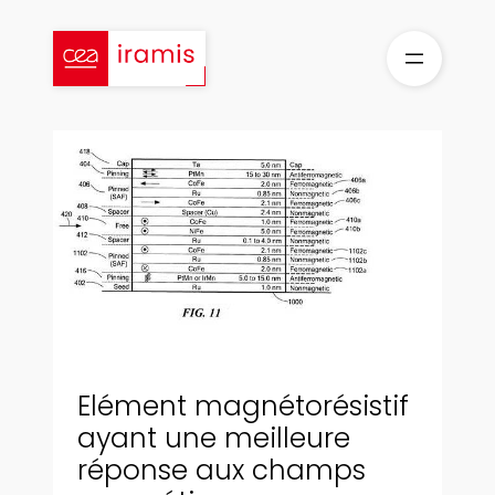
Aller
au
contenu
Elément magnétorésistif
ayant une meilleure
réponse aux champs