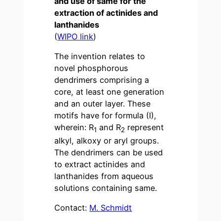
and use of same for the
extraction of actinides and
lanthanides
(
WIPO link
)
The invention relates to
novel phosphorous
dendrimers comprising a
core, at least one generation
and an outer layer. These
motifs have for formula (I),
wherein: R
and R
represent
1
2
alkyl, alkoxy or aryl groups.
The dendrimers can be used
to extract actinides and
lanthanides from aqueous
solutions containing same.
Contact:
M. Schmidt