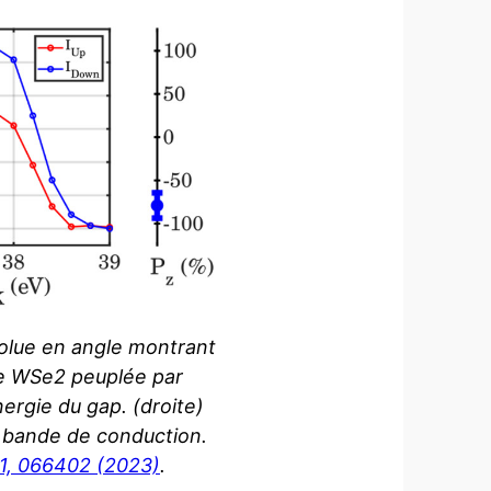
olue en angle montrant
de WSe2 peuplée par
ergie du gap. (droite)
a bande de conduction.
131, 066402 (2023)
.