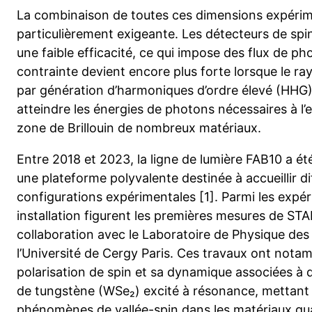
La combinaison de toutes ces dimensions expérime
particulièrement exigeante. Les détecteurs de sp
une faible efficacité, ce qui impose des flux de ph
contrainte devient encore plus forte lorsque le r
par génération d’harmoniques d’ordre élevé (HHG)
atteindre les énergies de photons nécessaires à l’e
zone de Brillouin de nombreux matériaux.
Entre 2018 et 2023, la ligne de lumière FAB10 a 
une plateforme polyvalente destinée à accueillir dif
configurations expérimentales [1]. Parmi les expér
installation figurent les premières mesures de 
collaboration avec le Laboratoire de Physique des
l’Université de Cergy Paris. Ces travaux ont nota
polarisation de spin et sa dynamique associées à d
de tungstène (WSe₂) excité à résonance, mettant 
phénomènes de vallée-spin dans les matériaux qua