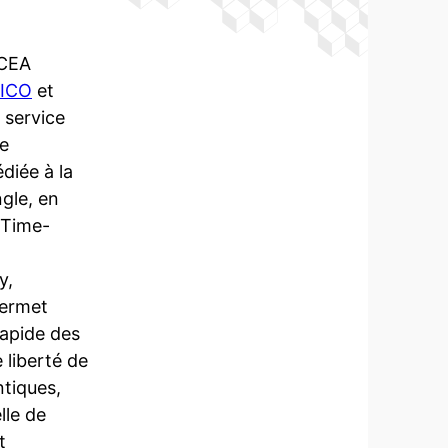
CEA
ICO
et
 service
e
diée à la
gle, en
 Time-
y,
permet
rapide des
 liberté de
ntiques,
lle de
t