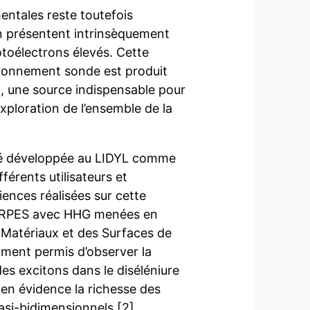
ntales reste toutefois
in présentent intrinsèquement
otoélectrons élevés. Cette
ayonnement sonde est produit
, une source indispensable pour
xploration de l’ensemble de la
été développée au LIDYL comme
férents utilisateurs et
iences réalisées sur cette
STARPES avec HHG menées en
 Matériaux et des Surfaces de
mment permis d’observer la
es excitons dans le diséléniure
en évidence la richesse des
si-bidimensionnels [2].