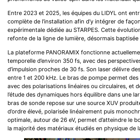
Entre 2023 et 2025, les équipes du LIDYL ont ent
complète de l’installation afin d’y intégrer de fa
expérimentale dédiée au STARPES. Cette évolutio
refonte de la ligne de lumière, désormais baptis
La plateforme PANORAMIX fonctionne actuellemen
temporelle d’environ 350 fs, avec des perspective
d’impulsion proches de 30 fs. Son laser délivre de
entre 1 et 200 kHz. Le bras de pompe permet des e
avec des polarisations linéaires ou circulaires, et
l’étude des dynamiques hors équilibre dans une l
bras de sonde repose sur une source XUV produit
d’ordre élevé, polarisée linéairement puis monoch
optimale, autour de 26 eV, permet d’atteindre le bo
la majorité des matériaux étudiés en physique de 