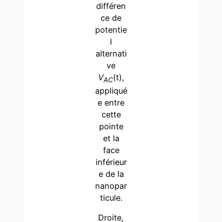
différen
ce de
potentie
l
alternati
ve
V
(t),
AC
appliqué
e entre
cette
pointe
et la
face
inférieur
e de la
nanopar
ticule.
Droite,