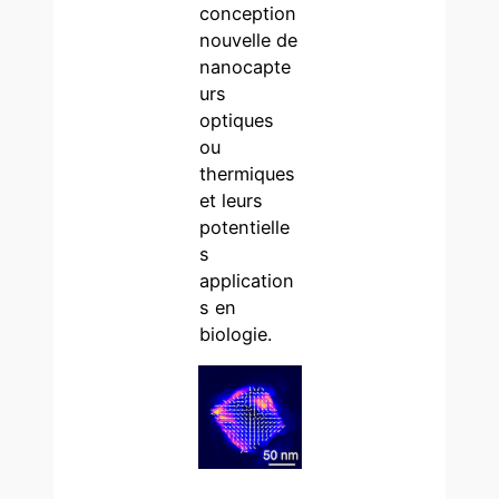
conception
nouvelle de
nanocapte
urs
optiques
ou
thermiques
et leurs
potentielle
s
application
s en
biologie.