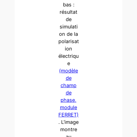
bas :
résultat
de
simulati
on de la
polarisat
ion
électriqu
e
(modèle
de
champ
de
phase,
module
FERRET)
. L’image
montre
au