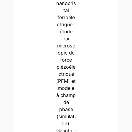
nanocris
tal
ferroéle
ctrique :
étude
par
microsc
opie de
force
piézoéle
ctrique
(PFM) et
modèle
à champ
de
phase
(simulati
on).
Gauche :