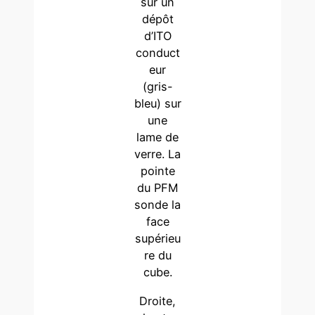
sur un
dépôt
d’ITO
conduct
eur
(gris-
bleu) sur
une
lame de
verre. La
pointe
du PFM
sonde la
face
supérieu
re du
cube.
Droite,