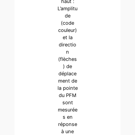
haut :
L’amplitu
de
(code
couleur)
et la
directio
n
(flèches
) de
déplace
ment de
la pointe
du PFM
sont
mesurée
s en
réponse
à une