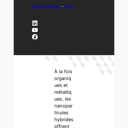
Mentions légales
–
RGPD
LinkedIn
YouTube
Facebook
À la fois
organiq
ues et
métalliq
ues, les
nanopar
ticules
hybrides
offrent