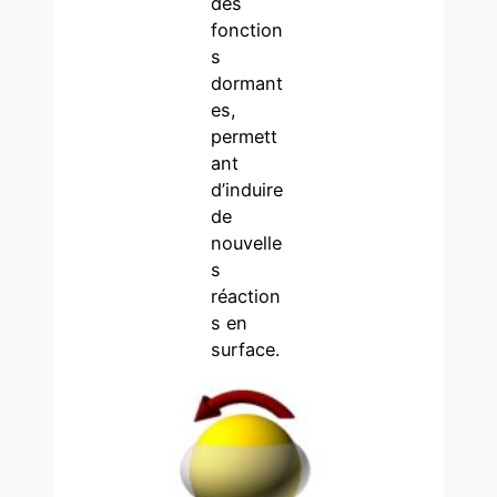
des
fonction
s
dormant
es,
permett
ant
d’induire
de
nouvelle
s
réaction
s en
surface.