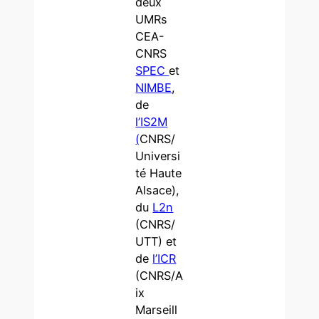
deux
UMRs
CEA-
CNRS
SPEC
et
NIMBE
,
de
l’IS2M
(
CNRS/
Universi
té Haute
Alsace),
du
L2n
(CNRS/
UTT) et
de
l’ICR
(CNRS/A
ix
Marseill