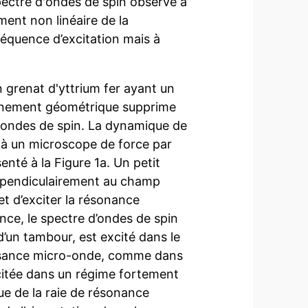
pectre d'ondes de spin observé à
ment non linéaire de la
équence d’excitation mais à
 grenat d'yttrium fer ayant un
finement géométrique supprime
e ondes de spin. La dynamique de
à un microscope de force par
nté à la Figure 1a. Un petit
rpendiculairement au champ
et d’exciter la résonance
ance, le spectre d’ondes de spin
’un tambour, est excité dans le
uissance micro-onde, comme dans
xcitée dans un régime fortement
ue de la raie de résonance