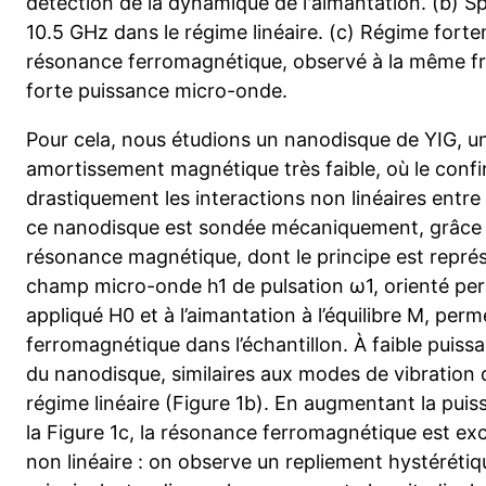
détection de la dynamique de l'aimantation. (b) S
10.5 GHz dans le régime linéaire. (c) Régime forte
résonance ferromagnétique, observé à la même fr
forte puissance micro-onde.
Pour cela, nous étudions un nanodisque de YIG, un
amortissement magnétique très faible, où le con
drastiquement les interactions non linéaires entr
ce nanodisque est sondée mécaniquement, grâce 
résonance magnétique, dont le principe est représe
champ micro-onde h1 de pulsation ω1, orienté pe
appliqué H0 et à l’aimantation à l’équilibre M, perm
ferromagnétique dans l’échantillon. À faible puiss
du nanodisque, similaires aux modes de vibration d
régime linéaire (Figure 1b). En augmentant la p
la Figure 1c, la résonance ferromagnétique est e
non linéaire : on observe un repliement hystérétiq