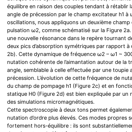
équilibre en raison des couples tendant à rétablir l
angle de précession par le champ excitateur h1 à 
oscillations, nous appliquons un deuxième champ d’
pulsation ω2, comme schématisé sur la Figure 2a.
une nouvelle résonance dans le repère tournant de
deux pics d’absorption symétriques par rapport à 
2b). Cette dynamique de fréquence ω2 – ω1 ~ 3
nutation cohérente de l’aimantation autour de la t
angle, semblable à celle effectuée par une toupie
précession. L’évolution de cette fréquence de nuta
du champ de pompage h1 (Figure 2c) et en fonct
statique H0 (Figure 2d) est bien expliquée par un
des simulations micromagnétiques.
Cette spectroscopie à deux tons permet égalemen
nutation d’ordre plus élevés. Ces modes propres s
fortement hors-équilibre : ils sont substantiellem