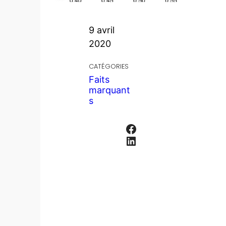
9 avril
2020
CATÉGORIES
Faits
marquant
s
Facebook
LinkedIn