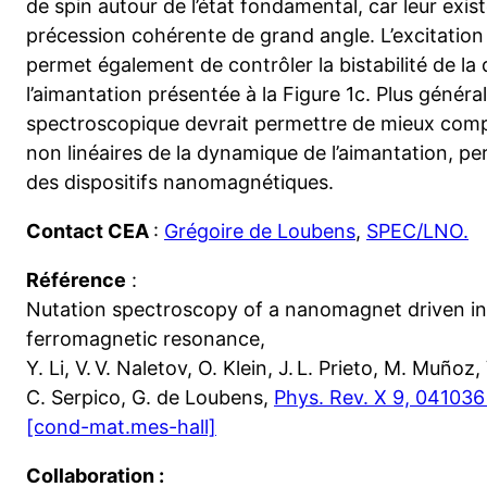
de spin autour de l’état fondamental, car leur exis
précession cohérente de grand angle. L’excitation
permet également de contrôler la bistabilité de la
l’aimantation présentée à la Figure 1c. Plus génér
spectroscopique devrait permettre de mieux com
non linéaires de la dynamique de l’aimantation, p
des dispositifs nanomagnétiques.
Contact CEA
:
Grégoire de Loubens
,
SPEC/LNO.
Référence
:
Nutation spectroscopy of a nanomagnet driven in
ferromagnetic resonance,
Y. Li, V. V. Naletov, O. Klein, J. L. Prieto, M. Muñoz,
C. Serpico, G. de Loubens,
Phys. Rev. X 9, 041036
[cond-mat.mes-hall]
Collaboration :