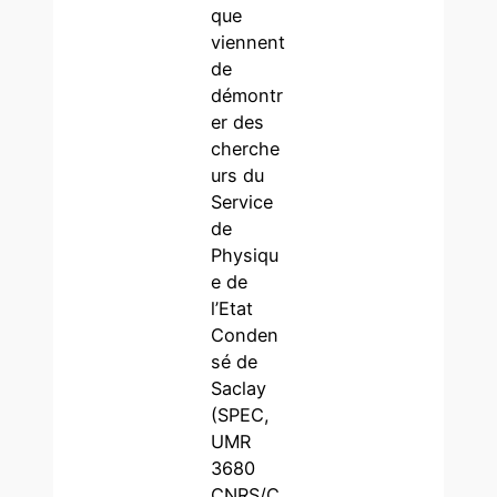
que
viennent
de
démontr
er des
cherche
urs du
Service
de
Physiqu
e de
l’Etat
Conden
sé de
Saclay
(SPEC,
UMR
3680
CNRS/C