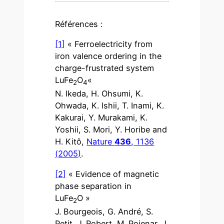
Références :
[1]
« Ferroelectricity from
iron valence ordering in the
charge-frustrated system
LuFe
O
«
2
4
N. Ikeda, H. Ohsumi, K.
Ohwada, K. Ishii, T. Inami, K.
Kakurai, Y. Murakami, K.
Yoshii, S. Mori, Y. Horibe and
H. Kitô,
Nature
436
, 1136
(2005)
.
[2]
« Evidence of magnetic
phase separation in
LuFe
O »
2
J. Bourgeois, G. André, S.
Petit, J. Robert, M. Poienar, J.