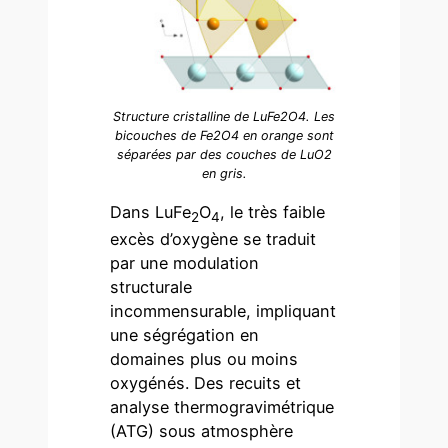
Structure cristalline de LuFe2O4. Les
bicouches de Fe2O4 en orange sont
séparées par des couches de LuO2
en gris.
Dans LuFe
O
, le très faible
2
4
excès d’oxygène se traduit
par une modulation
structurale
incommensurable, impliquant
une ségrégation en
domaines plus ou moins
oxygénés. Des recuits et
analyse thermogravimétrique
(ATG) sous atmosphère