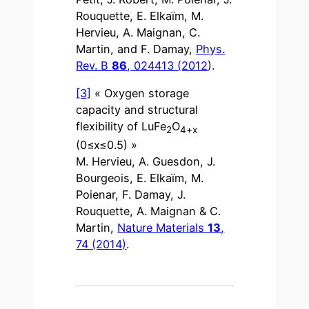
Rouquette, E. Elkaïm, M.
Hervieu, A. Maignan, C.
Martin, and F. Damay,
Phys.
Rev. B
86
, 024413 (2012
).
[3]
« Oxygen storage
capacity and structural
flexibility of LuFe
O
2
4+x
(0≤x≤0.5) »
M. Hervieu, A. Guesdon, J.
Bourgeois, E. Elkaïm, M.
Poienar, F. Damay, J.
Rouquette, A. Maignan & C.
Martin,
Nature Materials
13
,
74 (2014)
.