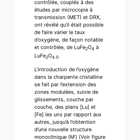
contrôlée, couplés à des
études par microcopie à
transmission (MET) et DRX,
ont révélé qu’il était possible
de faire varier le taux
d’oxygène, de façon notable
et contrôlée, de LuFe
O
à
2
4
LuFe
O
.
2
4.5
L’introduction de l’oxygène
dans la charpente cristalline
se fait par l’extension des
zones modulées, suivie de
glissements, couche par
couche, des plans [Lu] et
[Fe] les uns par rapport aux
autres, jusqu’à l’obtention
d’une nouvelle structure
monoclinique (M’) (Voir figure