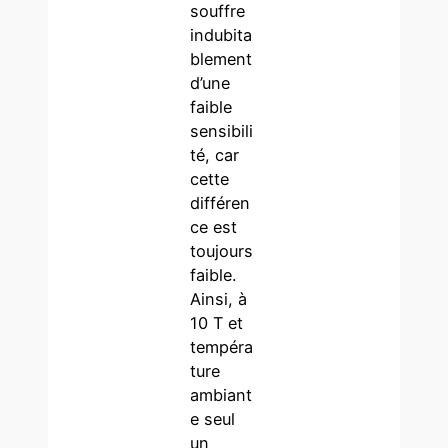
souffre
indubita
blement
d’une
faible
sensibili
té, car
cette
différen
ce est
toujours
faible.
Ainsi, à
10 T et
tempéra
ture
ambiant
e seul
un