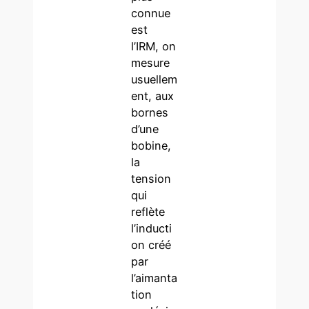
connue
est
l’IRM, on
mesure
usuellem
ent, aux
bornes
d’une
bobine,
la
tension
qui
reflète
l’inducti
on créé
par
l’aimanta
tion