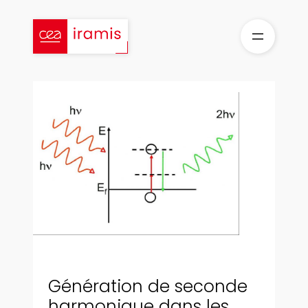
Aller
au
contenu
Génération de seconde
harmonique dans les