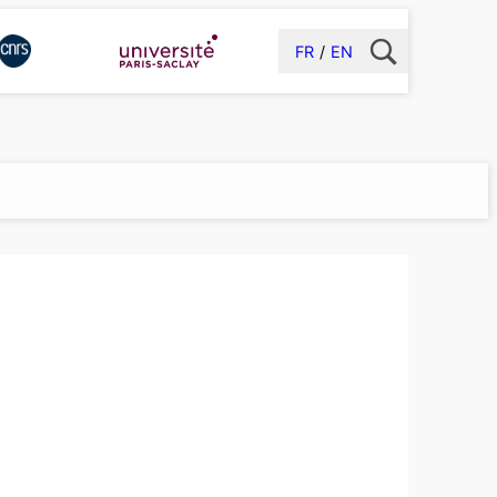
FR
EN