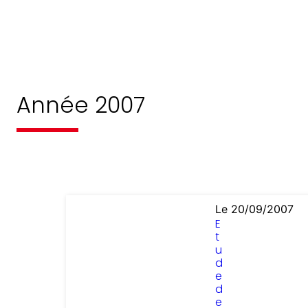
Année 2007
Le 20/09/2007
E
t
u
d
e
d
e