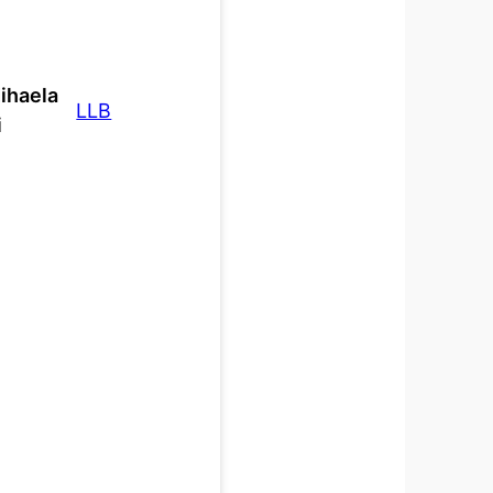
ihaela
LLB
i