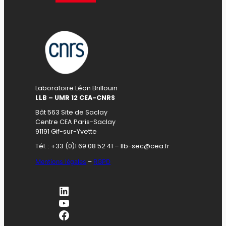
Laboratoire Léon Brillouin
LLB – UMR 12 CEA-CNRS
Bât 563 Site de Saclay
Centre CEA Paris-Saclay
91191 Gif-sur-Yvette
Tél. : +33 (0)1 69 08 52 41 – llb-sec@cea.fr
Mentions légales
–
RGPD
LinkedIn
YouTube
Facebook