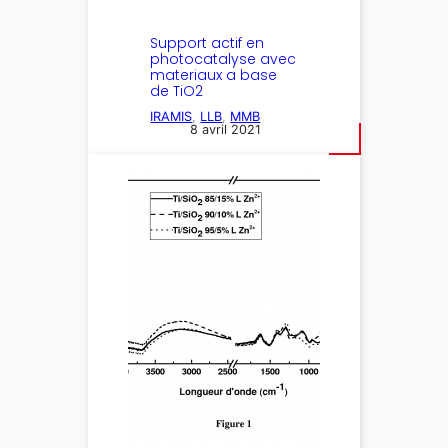
Support actif en
photocatalyse avec
materiaux a base
de TiO2
IRAMIS
, 
LLB
, 
MMB
8 avril 2021