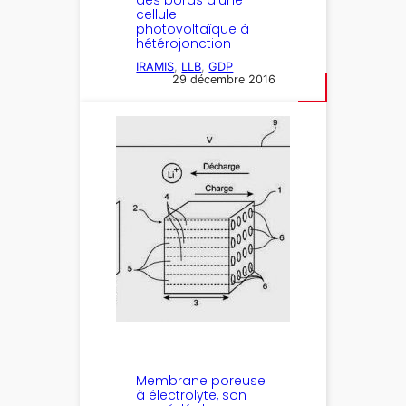
des bords d’une
cellule
photovoltaïque à
hétérojonction
IRAMIS
, 
LLB
, 
GDP
29 décembre 2016
Membrane poreuse
à électrolyte, son