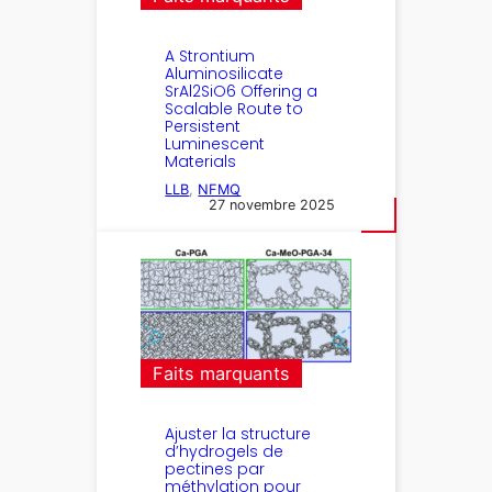
A Strontium
Aluminosilicate
SrAl2SiO6 Offering a
Scalable Route to
Persistent
Luminescent
Materials
LLB
, 
NFMQ
27 novembre 2025
Faits marquants
Ajuster la structure
d’hydrogels de
pectines par
méthylation pour