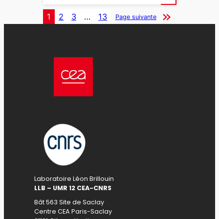
1
2
3
…
13
Page suivante
Laboratoire Léon Brillouin
LLB – UMR 12 CEA-CNRS
Bât 563 Site de Saclay
Centre CEA Paris-Saclay