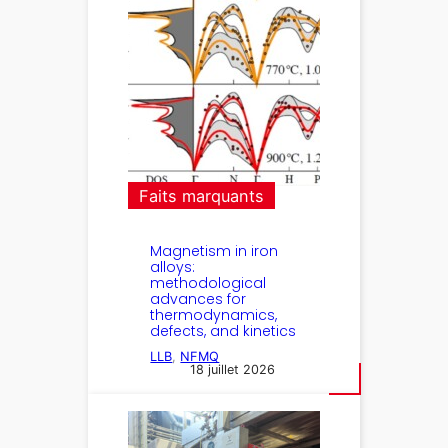
Faits marquants
Magnetism in iron
alloys:
methodological
advances for
thermodynamics,
defects, and kinetics
LLB
, 
NFMQ
18 juillet 2026