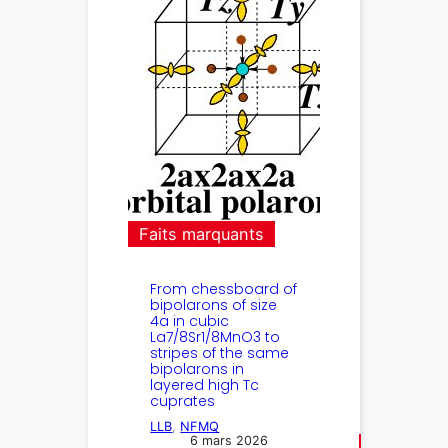
Faits marquants
From chessboard of
bipolarons of size
4a in cubic
La7/8Sr1/8MnO3 to
stripes of the same
bipolarons in
layered high Tc
cuprates
LLB
, 
NFMQ
6 mars 2026