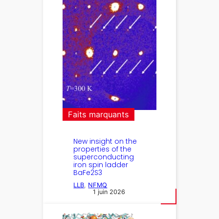
Faits marquants
New insight on the
properties of the
superconducting
iron spin ladder
BaFe2S3
LLB
, 
NFMQ
1 juin 2026