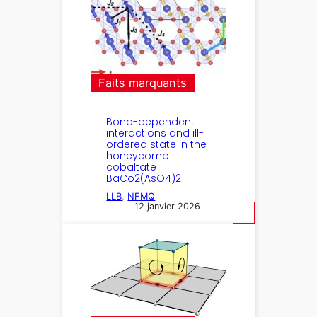
Faits marquants
Bond-dependent
interactions and ill-
ordered state in the
honeycomb
cobaltate
BaCo2(AsO4)2
LLB
, 
NFMQ
12 janvier 2026