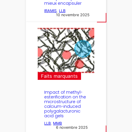
mieux encapsuler
IRAMIS
, 
LLB
10 novembre 2025
Faits marquants
Impact of methyl-
esterification on the
microstructure of
calcium-induced
polygalacturonic
acid gels
LLB
, 
MMB
6 novembre 2025