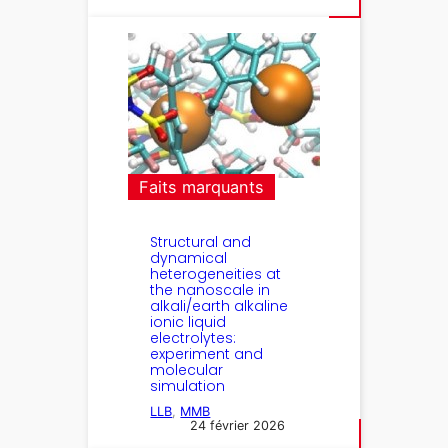
Faits marquants
Structural and
dynamical
heterogeneities at
the nanoscale in
alkali/earth alkaline
ionic liquid
electrolytes:
experiment and
molecular
simulation
LLB
, 
MMB
24 février 2026