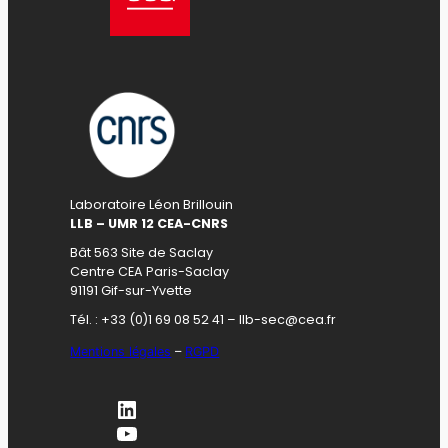
Laboratoire Léon Brillouin
LLB – UMR 12 CEA-CNRS
Bât 563 Site de Saclay
Centre CEA Paris-Saclay
91191 Gif-sur-Yvette
Tél. : +33 (0)1 69 08 52 41 – llb-sec@cea.fr
Mentions légales
–
RGPD
LinkedIn
YouTube