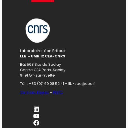
Laboratoire Léon Brillouin
LLB – UMR 12 CEA-CNRS
Bât 563 Site de Saclay
Centre CEA Paris-Saclay
91191 Gif-sur-Yvette
Tél. : +33 (0)1 69 08 52 41 – llb-sec@cea.fr
Mentions légales
–
RGPD
LinkedIn
YouTube
Facebook