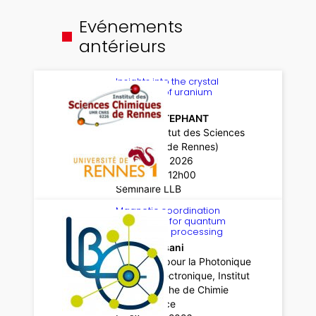
Evénements
antérieurs
Insights into the crystal
chemistry of uranium
sulphides
Thomas STEPHANT
ISCR – Institut des Sciences
Chimiques de Rennes)
Le 25 mars 2026
de 11h59 à 12h00
Séminaire LLB
Magnetic coordination
complexes for quantum
information processing
Idris Tlemsani
Matériaux pour la Photonique
et l’Optoélectronique, Institut
de Recherche de Chimie
Paris, France