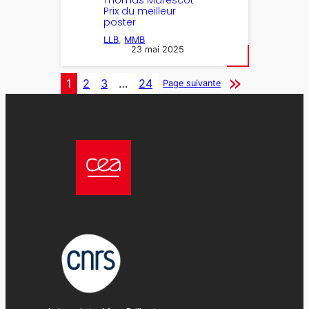
Prix du meilleur
poster
LLB
, 
MMB
23 mai 2025
1
2
3
…
24
Page suivante