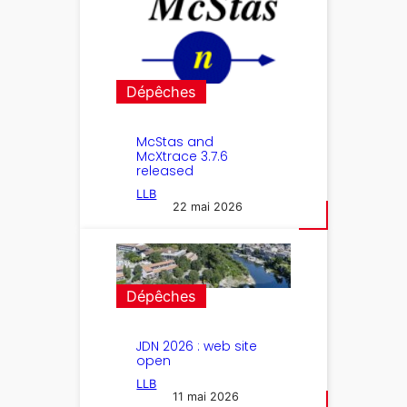
Dépêches
McStas and
McXtrace 3.7.6
released
LLB
22 mai 2026
Dépêches
JDN 2026 : web site
open
LLB
11 mai 2026