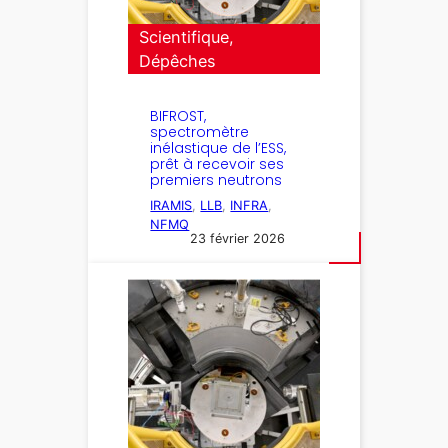
Scientifique
, 
Dépêches
BIFROST,
spectromètre
inélastique de l’ESS,
prêt à recevoir ses
premiers neutrons
IRAMIS
, 
LLB
, 
INFRA
, 
NFMQ
23 février 2026