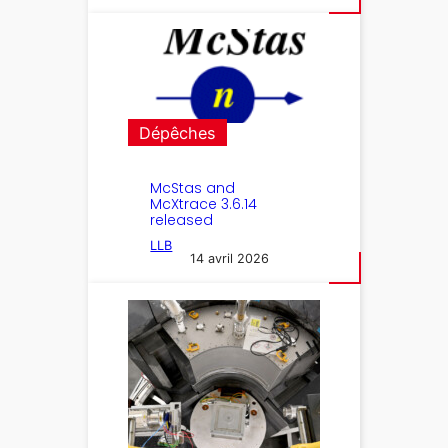
Dépêches
McStas and
McXtrace 3.6.14
released
LLB
14 avril 2026