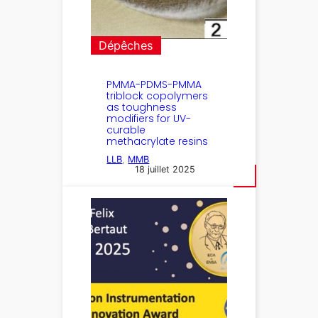
Dépêches
PMMA-PDMS-PMMA
triblock copolymers
as toughness
modifiers for UV-
curable
methacrylate resins
LLB
, 
MMB
18 juillet 2025